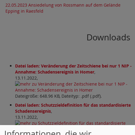
22.05.2023 Ansiedelung von Rossmann auf dem Gelände
Epping in Raesfeld
Downloads
Datei laden: Veränderung der Zeitschiene bei nur 1 NIP -
Annahme: Schadensereignis in Homer
,
13.11.2022,
Dateigröße: 648.96 KB, Dateityp: .pdf (.pdf).
Datei laden: Schutzzieldefinition für das standardisierte
Schadensereignis
,
13.11.2022,
Informationen, die wir