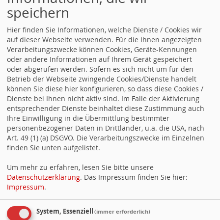
Dateigröße: 574.2 KB, Dateityp: .pdf (.pdf).
speichern
Datei laden: Coworking-Spaces im ländlichen Raum -
Eine Studie der Bertelsmann-Stiftung
,
Hier finden Sie Informationen, welche Dienste / Cookies wir
12.12.2022,
auf dieser Webseite verwenden. Für die Ihnen angezeigten
Verarbeitungszwecke können Cookies, Geräte-Kennungen
oder andere Informationen auf Ihrem Gerät gespeichert
Dateigröße: 55.02 MB, Dateityp: .pdf (.pdf).
oder abgerufen werden. Sofern es sich nicht um für den
Datei laden: Grundwissen Kommunalpolitik: Der
Betrieb der Webseite zwingende Cookies/Dienste handelt
kommunale Haushalt (FES)
,
können Sie diese hier konfigurieren, so dass diese Cookies /
16.01.2023,
Dienste bei Ihnen nicht aktiv sind. Im Falle der Aktivierung
entsprechender Dienste beinhaltet diese Zustimmung auch
Ihre Einwilligung in die Übermittlung bestimmter
Dateigröße: 1.52 MB, Dateityp: .pdf (.pdf).
personenbezogener Daten in Drittländer, u.a. die USA, nach
Art. 49 (1) (a) DSGVO. Die Verarbeitungszwecke im Einzelnen
finden Sie unten aufgelistet.
Landtagswahl
Um mehr zu erfahren, lesen Sie bitte unsere
Datenschutzerklärung
. Das Impressum finden Sie hier:
Datei laden: Das Regierungsprogramm der NRWSPD
Impressum
.
2022 - 2027
,
13.04.2022,
System, Essenziell
(immer erforderlich)