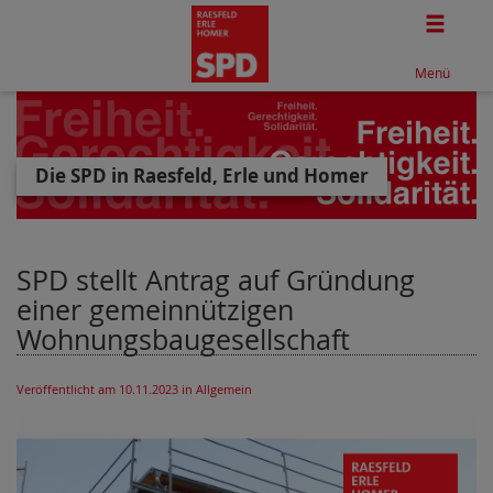
Togg
Menü
Die SPD in Raesfeld, Erle und Homer
SPD stellt Antrag auf Gründung
einer gemeinnützigen
Wohnungsbaugesellschaft
Veröffentlicht am 10.11.2023
in Allgemein